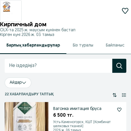
Кирпичный дом
OLX-та
2025 ж. маусым
күнінен бастап
Кірген күні 2026 ж. 03 тамыз
Барлық хабарландырулар
Біз туралы
Байланыс
Айдар
22 ХАБАРЛАНДЫРУ ТАПТЫҚ
Вагонка имитация бруса
6 500 тг.
Усть-Каменогорск, КШТ (Комбинат
шелковых тканей)
2026 ж. 06 тамыз